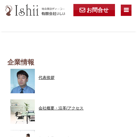
お問
合
せ
m
e
企業情報
代表挨拶
会社概要・沿革/アクセス