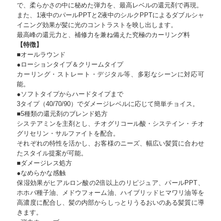
で、柔らかさの中に秘めた弾力を、最高レベルの還元剤で再現。
また、1液中のパールPPTと2液中のシルクPPTによるダブルシャ
イニング効果が髪に光のコントラストを映し出します。
最高峰の還元力と、補修力を兼ね備えた究極のカーリング料
【特徴】
■オールラウンド
●ローションタイプ＆クリームタイプ
カーリング・ストレート・デジタル等、多彩なシーンに対応可
能。
●ソフトタイプからハードタイプまで
3タイプ（40/70/90）でダメージレベルに応じて簡単チョイス。
■5種類の還元剤のブレンド処方
システアミンを主剤とし、チオグリコール酸・システイン・チオ
グリセリン・サルファイトを配合。
それぞれの特性を活かし、お客様のニーズ、幅広い髪質に合わせ
たスタイル提案が可能。
■ダメージレス処方
●なめらかな感触
保湿効果がヒアルロン酸の2倍以上のリピジュア、パールPPT、
ホホバ種子油、メドウフォーム油、ハイブリッドヒマワリ油等を
高濃度に配合し、髪の内部からしっとりうるおいのある髪質に導
きます。