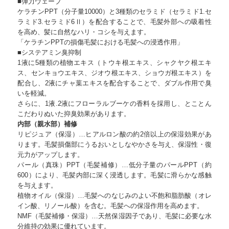
■弾力ウェーブ
ケラチンPPT（分子量10000）と3種類のセラミド（セラミド1.セ
ラミド3.セラミド6Ⅱ）を配合することで、毛髪外部への吸着性
を高め、髪に自然なハリ・コシを与えます。
「ケラチンPPTの損傷毛髪における毛髪への浸透作用」
■システアミン臭抑制
1液に5種類の植物エキス（トウキ根エキス、シャクヤク根エキ
ス、センキョウエキス、ジオウ根エキス、ショウガ根エキス）を
配合し、2液にチャ葉エキスを配合することで、ダブル作用で臭
いを軽減。
さらに、1液.2液にフローラルブーケの香料を採用し、とことん
こだわりぬいた抑臭効果があります。
内部（親水部）補修
リピジュア（保湿）…ヒアルロン酸の約2倍以上の保湿効果があ
ります。毛髪損傷部にうるおいとしなやかさを与え、保湿性・復
元力がアップします。
パール（真珠）PPT（毛髪補修）…低分子量のパールPPT（約
600）により、毛髪内部に深く浸透します。毛髪に滑らかな感触
を与えます。
植物オイル（保湿）…毛髪へのなじみのよい不飽和脂肪酸（オレ
イン酸、リノール酸）を含む。毛髪への保湿作用を高めます。
NMF（毛髪補修・保湿）…天然保湿因子であり、毛髪に必要な水
分維持の効果に優れています。